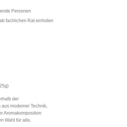
llende Personen
b fachlichen Rat einholen
–25g)
erhalb der
n aus moderner Technik,
iver Aromakomposition
n Wahl für alle,