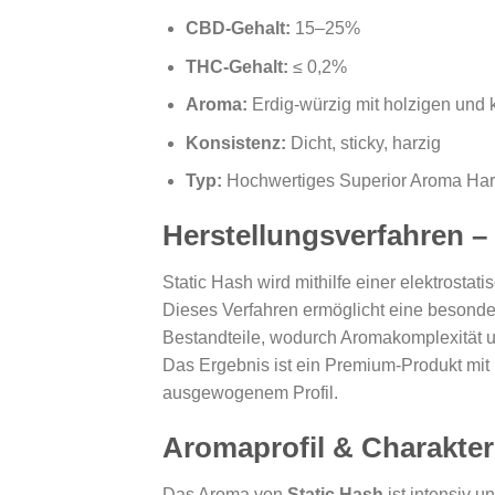
CBD-Gehalt:
15–25%
THC-Gehalt:
≤ 0,2%
Aroma:
Erdig-würzig mit holzigen und 
Konsistenz:
Dicht, sticky, harzig
Typ:
Hochwertiges Superior Aroma Har
Herstellungsverfahren – 
Static Hash wird mithilfe einer elektrostati
Dieses Verfahren ermöglicht eine besonde
Bestandteile, wodurch Aromakomplexität un
Das Ergebnis ist ein Premium-Produkt mit k
ausgewogenem Profil.
Aromaprofil & Charakter
Das Aroma von
Static Hash
ist intensiv un