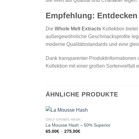
die Wert auf Qualität und Charakter legen.
Empfehlung: Entdecken S
Die
Whole Melt Extracts
Kollektion bietet
außergewöhnliche Geschmacksprofile legen.
moderne Qualitätsstandards und eine gle
Dank transparenter Produktinformationen u
Kollektion mit einer großen Sortenvielfalt
ÄHNLICHE PRODUKTE
ONLY GRAMS HASH
La Mousse Hash – 50% Superior
Preisspanne:
65.00
€
–
275.00
€
65.00€