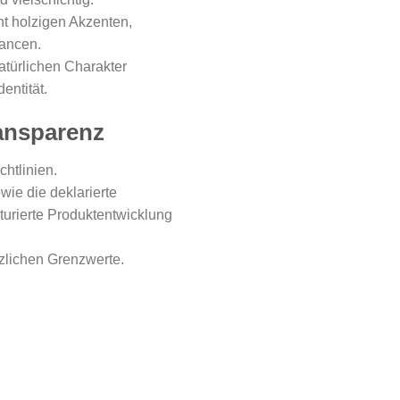
ht holzigen Akzenten,
uancen.
atürlichen Charakter
entität.
ansparenz
chtlinien.
ie die deklarierte
urierte Produktentwicklung
zlichen Grenzwerte.