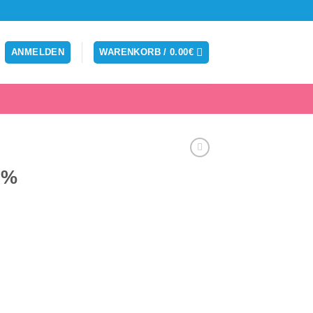
ANMELDEN
WARENKORB /
0.00
€
0%
eisspanne:
.00€
s
5.00€