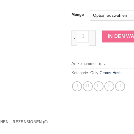
Menge
Static Hash - 50% Superior Me
IN DEN W
Artikelnummer:
n. v.
Kategorie:
Only Grams Hash
ONEN
REZENSIONEN (0)