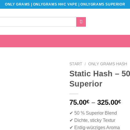
ONLY GRAMS | ONLYGRAMS HHC VAPE | ONLYGRAMS SUPERIOR
START
/
ONLY GRAMS HASH
Static Hash – 5
Superior
Pr
75.00
–
325.00
€
€
75
✔ 50 % Superior Blend
bi
✔ Dichte, sticky Textur
32
✔ Erdig-würziges Aroma