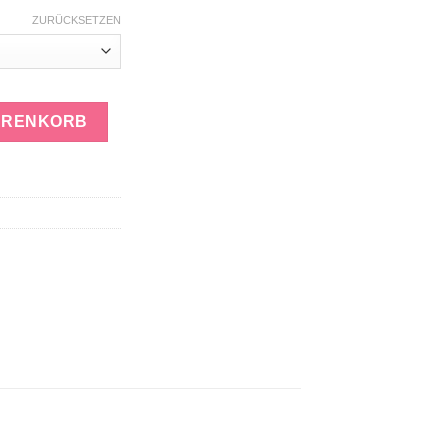
ZURÜCKSETZEN
nge
ARENKORB